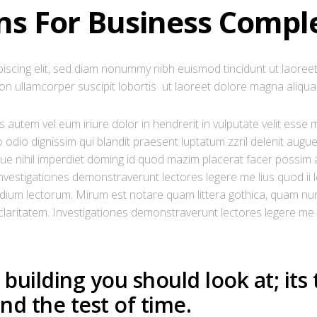
ons For Business Compl
iscing elit, sed diam nonummy nibh euismod tincidunt ut laoreet
on ullamcorper suscipit lobortis ut laoreet dolore magna aliqua
autem vel eum iriure dolor in hendrerit in vulputate velit esse m
o odio dignissim qui blandit praesent luptatum zzril delenit augue 
e nihil imperdiet doming id quod mazim placerat facer possim a
. Investigationes demonstraverunt lectores legere me lius quod ii
dium lectorum. Mirum est notare quam littera gothica, quam nu
um claritatem. Investigationes demonstraverunt lectores legere me 
a building you should look at; its
nd the test of time.