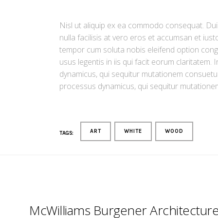
Nisl ut aliquip ex ea commodo consequat. Duis 
nulla facilisis at vero eros et accumsan et iust
tempor cum soluta nobis eleifend option congu
usus legentis in iis qui facit eorum claritatem
dynamicus, qui sequitur mutationem consuetud
processus dynamicus, qui sequitur mutationem
ART
WHITE
WOOD
TAGS:
McWilliams Burgener Architectur