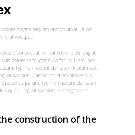
ex
 dolore magna aliquam erat volutpat. Ut wisi
m erat volutpat.
olestie consequat, vel illum dolore eu feugiat
duis dolore te feugait nulla facilisi. Nam liber
ssum. Typi non habent claritatem insitam; est
 legunt saepius. Claritas est etiam processus
nc putamus parum. Typi non habent claritatem
lius quod ii legunt saepius. Investigationes
 the construction of the