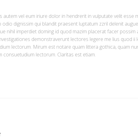
autem vel eum iriure dolor in hendrerit in vulputate velit esse m
o odio dignissim qui blandit praesent luptatum zzril delenit augue 
e nihil imperdiet doming id quod mazim placerat facer possim a
. Investigationes demonstraverunt lectores legere me lius quod ii
ium lectorum. Mirum est notare quam littera gothica, quam nun
 consuetudium lectorum. Claritas est etiam.
e