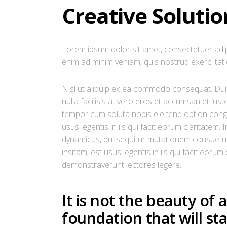
Creative Soluti
Lorem ipsum dolor sit amet, consectetuer adip
enim ad minim veniam, quis nostrud exerci tati
Nisl ut aliquip ex ea commodo consequat. Duis 
nulla facilisis at vero eros et accumsan et iust
tempor cum soluta nobis eleifend option congu
usus legentis in iis qui facit eorum claritatem
dynamicus, qui sequitur mutationem consuetu
insitam; est usus legentis in iis qui facit eor
demonstraverunt lectores legere.
It is not the beauty of 
foundation that will sta