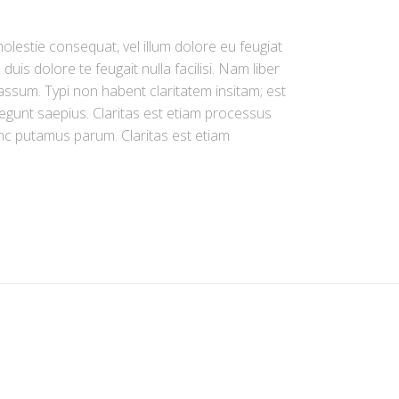
olestie consequat, vel illum dolore eu feugiat
duis dolore te feugait nulla facilisi. Nam liber
ssum. Typi non habent claritatem insitam; est
 legunt saepius. Claritas est etiam processus
c putamus parum. Claritas est etiam